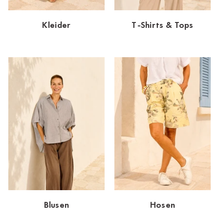
Dornbirn
Kleider
T-Shirts & Tops
Dortmund-Hombruch
Düsseldorf-Benrath
Essen
HH-AEZ
HH-EEZ
HH-Eppendorf
HH-Hanseviertel
HH-Wandsbek
Hannover
Blusen
Hosen
Innsbruck