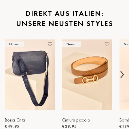
St.Pölten
DIREKT AUS ITALIEN:
UNSERE NEUSTEN STYLES
Staufen
Stuttgart
Nuovo
Nuovo
Nu
Timmendorf
Tulln
Tuttlingen
Wien Hietzing (13.Bez.)
Wismar
Wustrow
Zwettl
Borsa Citta
Cintura piccolo
Bomb
€49,95
€29,95
€18