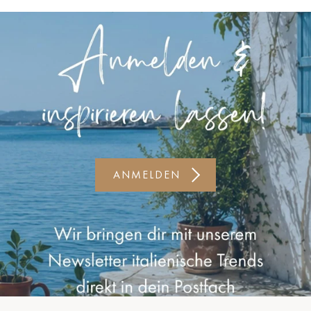
Kiel-CittiPark
Krems
Leipzig
Linz
Lindau
Lübeck
ANMELDEN
Münster
Oldenburg
Potsdam
Rostock
Schwerin