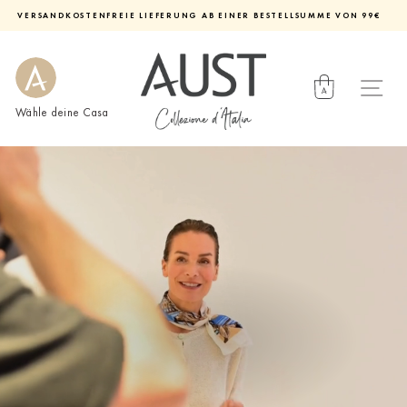
Direkt
VERSANDKOSTENFREIE LIEFERUNG AB EINER BESTELLSUMME VON 99€
zum
Diashow
Inhalt
pausieren
Wähle deine Casa